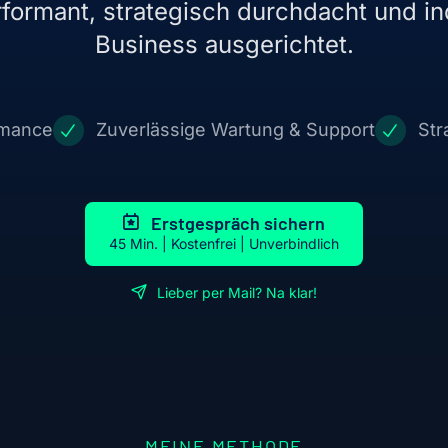
rformant, strategisch durchdacht und ind
Business ausgerichtet.
rmance
Zuverlässige Wartung & Support
Str
Erstgespräch sichern
45 Min. | Kostenfrei | Unverbindlich
Lieber per Mail? Na klar!
MEINE METHODE