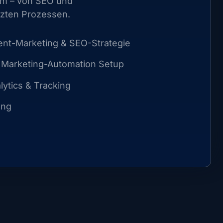
 um – von SEO und
tzten Prozessen.
ent-Marketing & SEO-Strategie
Marketing-Automation Setup
tics & Tracking
ung